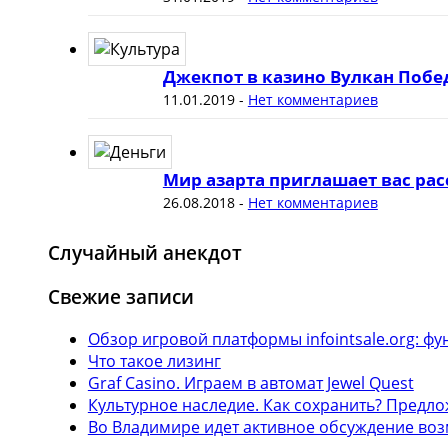
Джекпот в казино Вулкан Побе
11.01.2019
-
Нет комментариев
Мир азарта приглашает вас рас
26.08.2018
-
Нет комментариев
Случайный анекдот
Свежие записи
Обзор игровой платформы infointsale.org: 
Что такое лизинг
Graf Casino. Играем в автомат Jewel Quest
Культурное наследие. Как сохранить? Предл
Во Владимире идет активное обсуждение воз