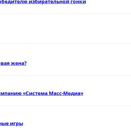
победителю избирательной гонки
вая жена?
омпанию «Система Масс-Медиа»
тные игры