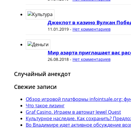
Джекпот в казино Вулкан Побе
11.01.2019
-
Нет комментариев
Мир азарта приглашает вас рас
26.08.2018
-
Нет комментариев
Случайный анекдот
Свежие записи
Обзор игровой платформы infointsale.org: 
Что такое лизинг
Graf Casino. Играем в автомат Jewel Quest
Культурное наследие. Как сохранить? Предл
Во Владимире идет активное обсуждение воз