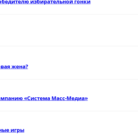
победителю избирательной гонки
вая жена?
омпанию «Система Масс-Медиа»
тные игры