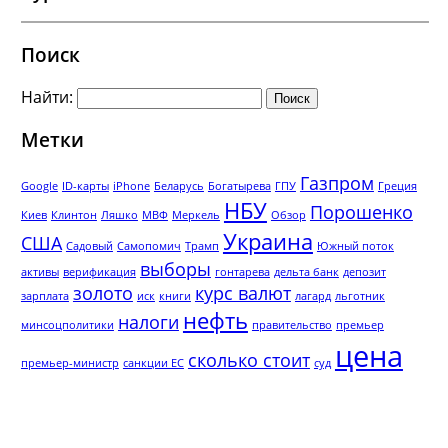
Поиск
Найти:
Метки
Газпром
Google
ID-карты
iPhone
Беларусь
Богатырева
ГПУ
Греция
НБУ
Порошенко
Киев
Клинтон
Ляшко
МВФ
Меркель
Обзор
Украина
США
Садовый
Самопомич
Трамп
Южный поток
выборы
активы
верификация
гонтарева
дельта банк
депозит
золото
курс валют
зарплата
иск
книги
лагард
льготник
нефть
налоги
минсоцполитики
правительство
премьер
цена
сколько стоит
премьер-министр
санкции ЕС
суд