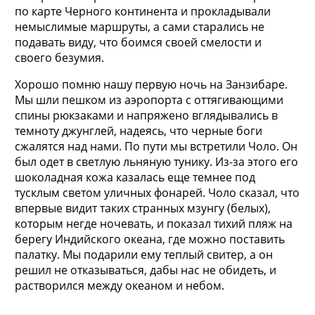
по карте Черного континента и прокладывали
немыслимые маршруты, а сами старались не
подавать виду, что боимся своей смелости и
своего безумия.
Хорошо помню нашу первую ночь на Занзибаре.
Мы шли пешком из аэропорта с оттягивающими
спины рюкзаками и напряжено вглядывались в
темноту джунглей, надеясь, что черные боги
сжалятся над нами. По пути мы встретили Чоло. Он
был одет в светлую льняную тунику. Из-за этого его
шоколадная кожа казалась еще темнее под
тусклым светом уличных фонарей. Чоло сказал, что
впервые видит таких странных мзунгу (белых),
которым негде ночевать, и показал тихий пляж на
берегу Индийского океана, где можно поставить
палатку. Мы подарили ему теплый свитер, а он
решил не отказываться, дабы нас не обидеть, и
растворился между океаном и небом.