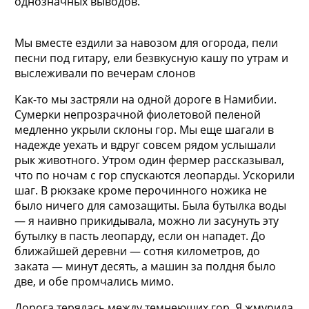
однозначных выводов.
Мы вместе ездили за навозом для огорода, пели
песни под гитару, ели безвкусную кашу по утрам и
выслеживали по вечерам слонов
Как-то мы застряли на одной дороге в Намибии.
Сумерки непрозрачной фиолетовой пеленой
медленно укрыли склоны гор. Мы еще шагали в
надежде уехать и вдруг совсем рядом услышали
рык животного. Утром один фермер рассказывал,
что по ночам с гор спускаются леопарды. Ускорили
шаг. В рюкзаке кроме перочинного ножика не
было ничего для самозащиты. Была бутылка воды
— я наивно прикидывала, можно ли засунуть эту
бутылку в пасть леопарду, если он нападет. До
ближайшей деревни — сотня километров, до
заката — минут десять, а машин за полдня было
две, и обе промчались мимо.
Дорога терялась между темнеющих гор. Я жмурила