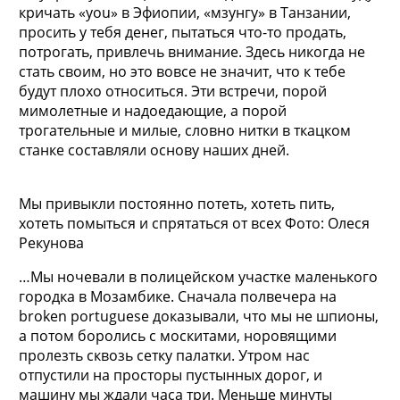
кричать «you» в Эфиопии, «мзунгу» в Танзании,
просить у тебя денег, пытаться что-то продать,
потрогать, привлечь внимание. Здесь никогда не
стать своим, но это вовсе не значит, что к тебе
будут плохо относиться. Эти встречи, порой
мимолетные и надоедающие, а порой
трогательные и милые, словно нитки в ткацком
станке составляли основу наших дней.
Мы привыкли постоянно потеть, хотеть пить,
хотеть помыться и спрятаться от всех Фото: Олеся
Рекунова
…Мы ночевали в полицейском участке маленького
городка в Мозамбике. Сначала полвечера на
broken portuguese доказывали, что мы не шпионы,
а потом боролись с москитами, норовящими
пролезть сквозь сетку палатки. Утром нас
отпустили на просторы пустынных дорог, и
машину мы ждали часа три. Меньше минуты