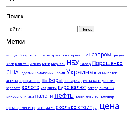
Поиск
Найти:
Метки
Газпром
Google
ID-карты
iPhone
Беларусь
Богатырева
ГПУ
Греция
НБУ
Порошенко
Киев
Клинтон
Ляшко
МВФ
Меркель
Обзор
Украина
США
Садовый
Самопомич
Трамп
Южный поток
выборы
активы
верификация
гонтарева
дельта банк
депозит
золото
курс валют
зарплата
иск
книги
лагард
льготник
нефть
налоги
минсоцполитики
правительство
премьер
цена
сколько стоит
премьер-министр
санкции ЕС
суд