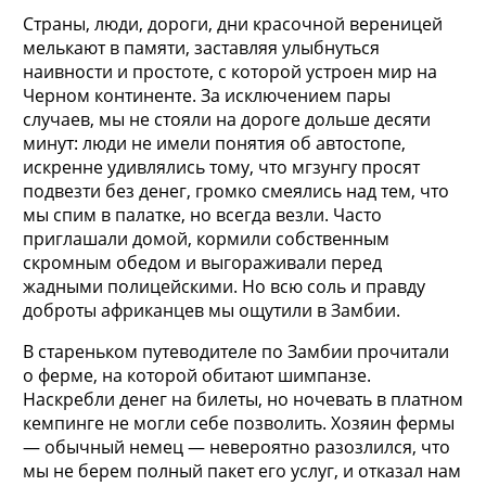
Страны, люди, дороги, дни красочной вереницей
мелькают в памяти, заставляя улыбнуться
наивности и простоте, с которой устроен мир на
Черном континенте. За исключением пары
случаев, мы не стояли на дороге дольше десяти
минут: люди не имели понятия об автостопе,
искренне удивлялись тому, что мгзунгу просят
подвезти без денег, громко смеялись над тем, что
мы спим в палатке, но всегда везли. Часто
приглашали домой, кормили собственным
скромным обедом и выгораживали перед
жадными полицейскими. Но всю соль и правду
доброты африканцев мы ощутили в Замбии.
В стареньком путеводителе по Замбии прочитали
о ферме, на которой обитают шимпанзе.
Наскребли денег на билеты, но ночевать в платном
кемпинге не могли себе позволить. Хозяин фермы
— обычный немец — невероятно разозлился, что
мы не берем полный пакет его услуг, и отказал нам