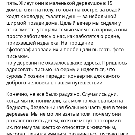
пять. Живут они в маленькой деревушке в 15
домов, спят на полу, готовят на костре, за водой
ходят к колодцу, туалет и душ — за небольшой
ширмой позади дома. Целый вечер мы сидели у
огня вместе, угощали семью чаем с сахаром, а они
просто заботились о нас, как заботятся о родне,
приехавшей издалека. На прощание
сфотографировали их и пообещали выслать фото
письмом,
но у деревни не оказалось даже адреса. Пришлось
адресовать письмо на ферму и надеяться, что
суровый хозяин передаст конвертик для самого
доброго человека в нашем путешествии.
Конечно, не все было радужно. Случались дни,
когда мы не понимали, как можно жаловаться на
бедность, бездельничая большую часть дня в тени
деревьев. Мы не могли взять в толк, почему они
рожают по пять детей, хотя не могут прокормить
их, почему так жестоко относятся к животным,
мусорят, ленятся учиться, развиваться, пускают все