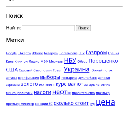
Поиск
Найти:
Метки
Газпром
Google
ID-карты
iPhone
Беларусь
Богатырева
ГПУ
Греция
НБУ
Порошенко
Киев
Клинтон
Ляшко
МВФ
Меркель
Обзор
Украина
США
Садовый
Самопомич
Трамп
Южный поток
выборы
активы
верификация
гонтарева
дельта банк
депозит
золото
курс валют
зарплата
иск
книги
лагард
льготник
нефть
налоги
минсоцполитики
правительство
премьер
цена
сколько стоит
премьер-министр
санкции ЕС
суд