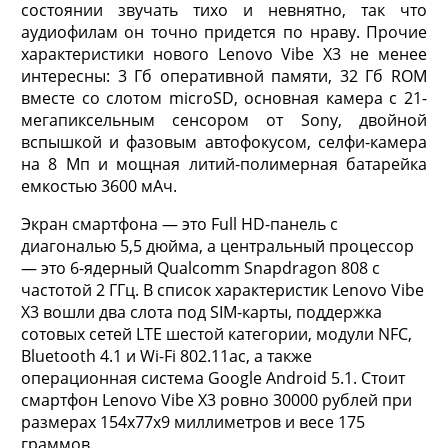
состоянии звучать тихо и невнятно, так что
аудиофилам он точно придется по нраву. Прочие
характеристики нового Lenovo Vibe X3 не менее
интересны: 3 Гб оперативной памяти, 32 Гб ROM
вместе со слотом microSD, основная камера с 21-
мегапиксельным сенсором от Sony, двойной
вспышкой и фазовым автофокусом, селфи-камера
на 8 Мп и мощная литий-полимерная батарейка
емкостью 3600 мАч.
Экран смартфона — это Full HD-панель с
диагональю 5,5 дюйма, а центральный процессор
— это 6-ядерный Qualcomm Snapdragon 808 с
частотой 2 ГГц. В список характеристик Lenovo Vibe
X3 вошли два слота под SIM-карты, поддержка
сотовых сетей LTE шестой категории, модули NFC,
Bluetooth 4.1 и Wi-Fi 802.11ac, а также
операционная система Google Android 5.1. Стоит
смартфон Lenovo Vibe X3 ровно 30000 рублей при
размерах 154х77х9 миллиметров и весе 175
граммов.