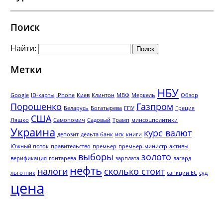
Поиск
Найти:
Метки
НБУ
Google
ID-карты
iPhone
Киев
Клинтон
МВФ
Меркель
Обзор
Порошенко
Газпром
Беларусь
Богатырева
ГПУ
Греция
США
Ляшко
Самопомич
Садовый
Трамп
минсоцполитики
Украина
курс валют
депозит
дельта банк
иск
книги
Южный поток
правительство
премьер
премьер-министр
активы
выборы
золото
верификация
гонтарева
зарплата
лагард
нефть
налоги
сколько стоит
льготник
санкции ЕС
суд
цена