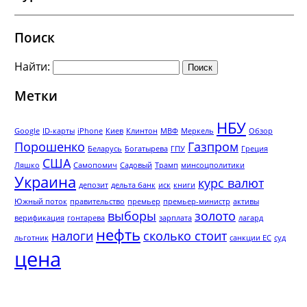
Поиск
Найти:
Метки
НБУ
Google
ID-карты
iPhone
Киев
Клинтон
МВФ
Меркель
Обзор
Порошенко
Газпром
Беларусь
Богатырева
ГПУ
Греция
США
Ляшко
Самопомич
Садовый
Трамп
минсоцполитики
Украина
курс валют
депозит
дельта банк
иск
книги
Южный поток
правительство
премьер
премьер-министр
активы
выборы
золото
верификация
гонтарева
зарплата
лагард
нефть
налоги
сколько стоит
льготник
санкции ЕС
суд
цена