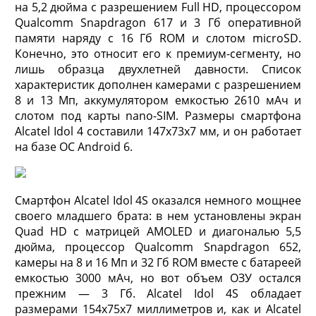
на 5,2 дюйма с разрешением Full HD, процессором
Qualcomm Snapdragon 617 и 3 Гб оперативной
памяти наряду с 16 Гб ROM и слотом microSD.
Конечно, это относит его к премиум-сегменту, но
лишь образца двухлетней давности. Список
характеристик дополнен камерами с разрешением
8 и 13 Мп, аккумулятором емкостью 2610 мАч и
слотом под карты nano-SIM. Размеры смартфона
Alcatel Idol 4 составили 147х73х7 мм, и он работает
на базе ОС Android 6.
Смартфон Alcatel Idol 4S оказался немного мощнее
своего младшего брата: в нем установлены экран
Quad HD с матрицей AMOLED и диагональю 5,5
дюйма, процессор Qualcomm Snapdragon 652,
камеры на 8 и 16 Мп и 32 Гб ROM вместе с батареей
емкостью 3000 мАч, но вот объем ОЗУ остался
прежним — 3 Гб. Alcatel Idol 4S обладает
размерами 154х75х7 миллиметров и, как и Alcatel