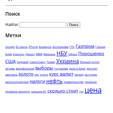
Поиск
Найти:
Метки
Газпром
Google
ID-карты
iPhone
Беларусь
Богатырева
ГПУ
Греция
НБУ
Порошенко
Киев
Клинтон
Ляшко
МВФ
Меркель
Обзор
Украина
США
Садовый
Самопомич
Трамп
Южный поток
выборы
активы
верификация
гонтарева
дельта банк
депозит
золото
курс валют
зарплата
иск
книги
лагард
льготник
нефть
налоги
минсоцполитики
правительство
премьер
цена
сколько стоит
премьер-министр
санкции ЕС
суд