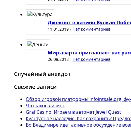
Джекпот в казино Вулкан Побе
11.01.2019
-
Нет комментариев
Мир азарта приглашает вас рас
26.08.2018
-
Нет комментариев
Случайный анекдот
Свежие записи
Обзор игровой платформы infointsale.org: 
Что такое лизинг
Graf Casino. Играем в автомат Jewel Quest
Культурное наследие. Как сохранить? Предл
Во Владимире идет активное обсуждение воз