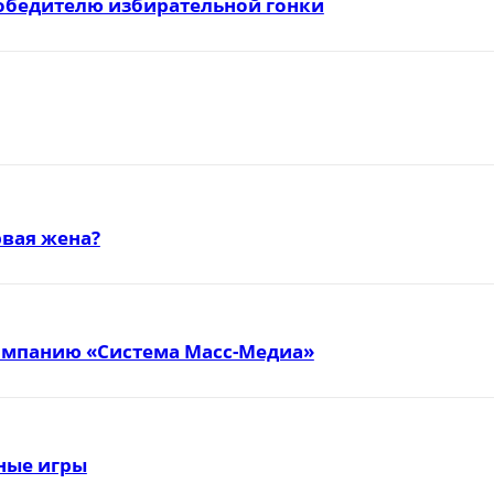
победителю избирательной гонки
вая жена?
омпанию «Система Масс-Медиа»
тные игры