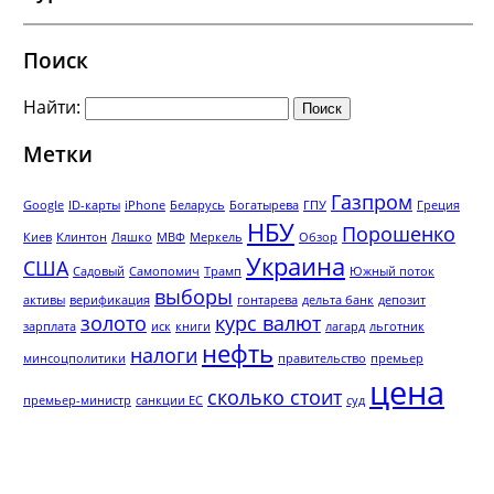
Поиск
Найти:
Метки
Газпром
Google
ID-карты
iPhone
Беларусь
Богатырева
ГПУ
Греция
НБУ
Порошенко
Киев
Клинтон
Ляшко
МВФ
Меркель
Обзор
Украина
США
Садовый
Самопомич
Трамп
Южный поток
выборы
активы
верификация
гонтарева
дельта банк
депозит
золото
курс валют
зарплата
иск
книги
лагард
льготник
нефть
налоги
минсоцполитики
правительство
премьер
цена
сколько стоит
премьер-министр
санкции ЕС
суд