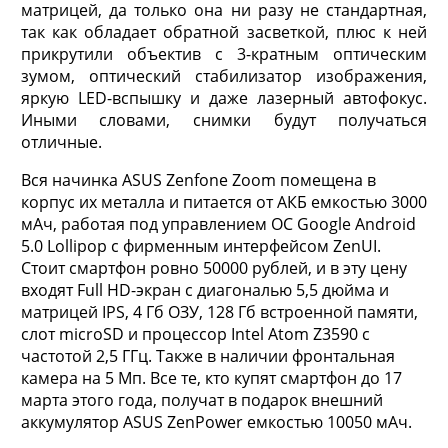
матрицей, да только она ни разу не стандартная,
так как обладает обратной засветкой, плюс к ней
прикрутили объектив с 3-кратным оптическим
зумом, оптический стабилизатор изображения,
яркую LED-вспышку и даже лазерный автофокус.
Иными словами, снимки будут получаться
отличные.
Вся начинка ASUS Zenfone Zoom помещенa в
корпус их металла и питается от АКБ емкостью 3000
мАч, работая под управлением ОС Google Android
5.0 Lollipop с фирменным интерфейсом ZenUI.
Стоит смартфон ровно 50000 рублей, и в эту цену
входят Full HD-экран с диагональю 5,5 дюйма и
матрицей IPS, 4 Гб ОЗУ, 128 Гб встроенной памяти,
слот microSD и процессор Intel Atom Z3590 с
частотой 2,5 ГГц. Также в наличии фронтальная
камера на 5 Мп. Все те, кто купят смартфон до 17
марта этого года, получат в подарок внешний
аккумулятор ASUS ZenPower емкостью 10050 мАч.