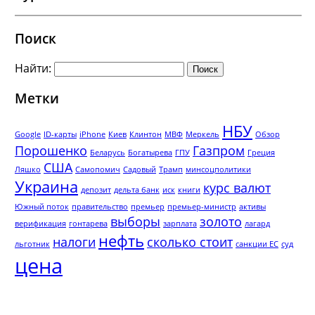
Поиск
Найти:
Метки
НБУ
Google
ID-карты
iPhone
Киев
Клинтон
МВФ
Меркель
Обзор
Порошенко
Газпром
Беларусь
Богатырева
ГПУ
Греция
США
Ляшко
Самопомич
Садовый
Трамп
минсоцполитики
Украина
курс валют
депозит
дельта банк
иск
книги
Южный поток
правительство
премьер
премьер-министр
активы
выборы
золото
верификация
гонтарева
зарплата
лагард
нефть
налоги
сколько стоит
льготник
санкции ЕС
суд
цена