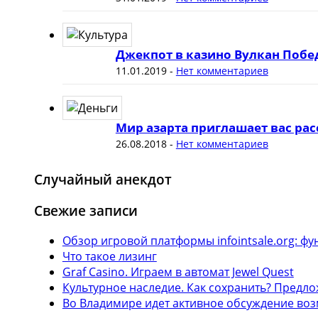
Джекпот в казино Вулкан Побе
11.01.2019
-
Нет комментариев
Мир азарта приглашает вас рас
26.08.2018
-
Нет комментариев
Случайный анекдот
Свежие записи
Обзор игровой платформы infointsale.org: 
Что такое лизинг
Graf Casino. Играем в автомат Jewel Quest
Культурное наследие. Как сохранить? Предл
Во Владимире идет активное обсуждение воз