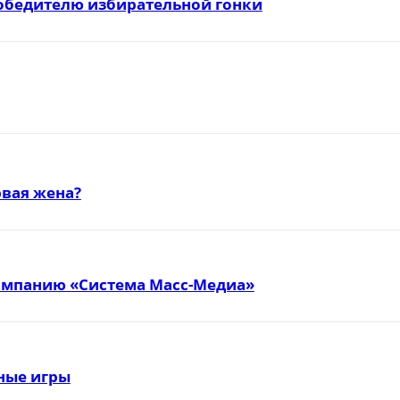
победителю избирательной гонки
вая жена?
омпанию «Система Масс-Медиа»
тные игры