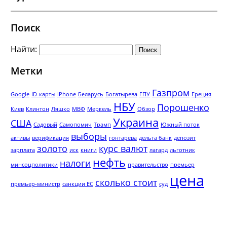
Поиск
Найти:
Метки
Газпром
Google
ID-карты
iPhone
Беларусь
Богатырева
ГПУ
Греция
НБУ
Порошенко
Киев
Клинтон
Ляшко
МВФ
Меркель
Обзор
Украина
США
Садовый
Самопомич
Трамп
Южный поток
выборы
активы
верификация
гонтарева
дельта банк
депозит
золото
курс валют
зарплата
иск
книги
лагард
льготник
нефть
налоги
минсоцполитики
правительство
премьер
цена
сколько стоит
премьер-министр
санкции ЕС
суд