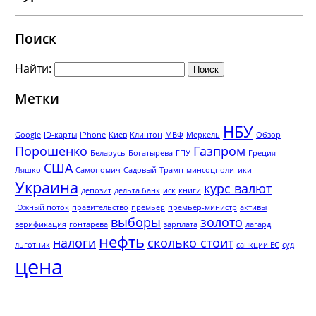
Поиск
Найти:
Метки
НБУ
Google
ID-карты
iPhone
Киев
Клинтон
МВФ
Меркель
Обзор
Порошенко
Газпром
Беларусь
Богатырева
ГПУ
Греция
США
Ляшко
Самопомич
Садовый
Трамп
минсоцполитики
Украина
курс валют
депозит
дельта банк
иск
книги
Южный поток
правительство
премьер
премьер-министр
активы
выборы
золото
верификация
гонтарева
зарплата
лагард
нефть
налоги
сколько стоит
льготник
санкции ЕС
суд
цена