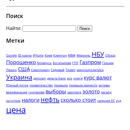
Поиск
Найти:
Метки
НБУ
Google
ID-карты
iPhone
Киев
Клинтон
МВФ
Меркель
Обзор
Порошенко
Газпром
Беларусь
Богатырева
ГПУ
Греция
США
Ляшко
Самопомич
Садовый
Трамп
минсоцполитики
Украина
курс валют
депозит
дельта банк
иск
книги
Южный поток
правительство
премьер
премьер-министр
активы
выборы
золото
верификация
гонтарева
зарплата
лагард
нефть
налоги
сколько стоит
льготник
санкции ЕС
суд
цена