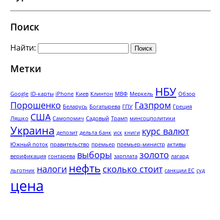
Поиск
Найти:
Метки
НБУ
Google
ID-карты
iPhone
Киев
Клинтон
МВФ
Меркель
Обзор
Порошенко
Газпром
Беларусь
Богатырева
ГПУ
Греция
США
Ляшко
Самопомич
Садовый
Трамп
минсоцполитики
Украина
курс валют
депозит
дельта банк
иск
книги
Южный поток
правительство
премьер
премьер-министр
активы
выборы
золото
верификация
гонтарева
зарплата
лагард
нефть
налоги
сколько стоит
льготник
санкции ЕС
суд
цена