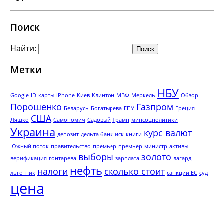
Поиск
Найти:
Метки
НБУ
Google
ID-карты
iPhone
Киев
Клинтон
МВФ
Меркель
Обзор
Порошенко
Газпром
Беларусь
Богатырева
ГПУ
Греция
США
Ляшко
Самопомич
Садовый
Трамп
минсоцполитики
Украина
курс валют
депозит
дельта банк
иск
книги
Южный поток
правительство
премьер
премьер-министр
активы
выборы
золото
верификация
гонтарева
зарплата
лагард
нефть
налоги
сколько стоит
льготник
санкции ЕС
суд
цена