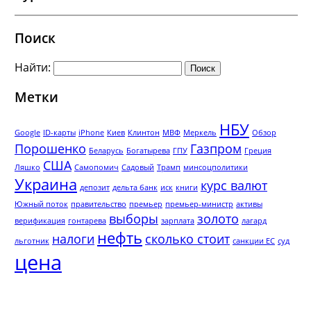
Поиск
Найти:
Метки
НБУ
Google
ID-карты
iPhone
Киев
Клинтон
МВФ
Меркель
Обзор
Порошенко
Газпром
Беларусь
Богатырева
ГПУ
Греция
США
Ляшко
Самопомич
Садовый
Трамп
минсоцполитики
Украина
курс валют
депозит
дельта банк
иск
книги
Южный поток
правительство
премьер
премьер-министр
активы
выборы
золото
верификация
гонтарева
зарплата
лагард
нефть
налоги
сколько стоит
льготник
санкции ЕС
суд
цена