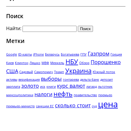
Поиск
Найти:
Метки
Газпром
Google
ID-карты
iPhone
Беларусь
Богатырева
ГПУ
Греция
НБУ
Порошенко
Киев
Клинтон
Ляшко
МВФ
Меркель
Обзор
Украина
США
Садовый
Самопомич
Трамп
Южный поток
выборы
активы
верификация
гонтарева
дельта банк
депозит
золото
курс валют
зарплата
иск
книги
лагард
льготник
нефть
налоги
минсоцполитики
правительство
премьер
цена
сколько стоит
премьер-министр
санкции ЕС
суд