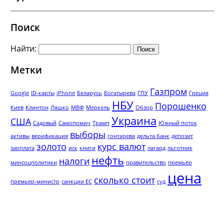
Поиск
Найти:
Метки
Газпром
Google
ID-карты
iPhone
Беларусь
Богатырева
ГПУ
Греция
НБУ
Порошенко
Киев
Клинтон
Ляшко
МВФ
Меркель
Обзор
Украина
США
Садовый
Самопомич
Трамп
Южный поток
выборы
активы
верификация
гонтарева
дельта банк
депозит
золото
курс валют
зарплата
иск
книги
лагард
льготник
нефть
налоги
минсоцполитики
правительство
премьер
цена
сколько стоит
премьер-министр
санкции ЕС
суд