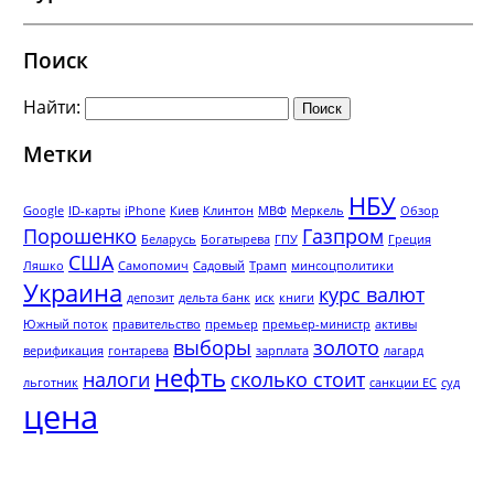
Поиск
Найти:
Метки
НБУ
Google
ID-карты
iPhone
Киев
Клинтон
МВФ
Меркель
Обзор
Порошенко
Газпром
Беларусь
Богатырева
ГПУ
Греция
США
Ляшко
Самопомич
Садовый
Трамп
минсоцполитики
Украина
курс валют
депозит
дельта банк
иск
книги
Южный поток
правительство
премьер
премьер-министр
активы
выборы
золото
верификация
гонтарева
зарплата
лагард
нефть
налоги
сколько стоит
льготник
санкции ЕС
суд
цена