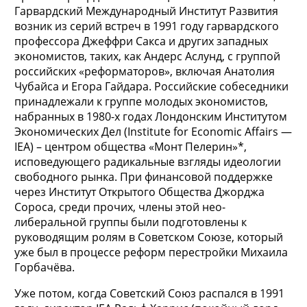
Гарвардский Международный Институт Развития
возник из серий встреч в 1991 году гарвардского
профессора Джеффри Сакса и других западных
экономистов, таких, как Андерс Аслунд, с группой
российских «реформаторов», включая Анатолия
Чубайса и Егора Гайдара. Российские собеседники
принадлежали к группе молодых экономистов,
набранных в 1980-х годах Лондонским Институтом
Экономических Дел (Institute for Economic Affairs —
IEA) – центром общества «Монт Пелерин»*,
исповедующего радикальные взгляды идеологии
свободного рынка. При финансовой поддержке
через Институт Открытого Общества Джорджа
Сороса, среди прочих, члены этой нео-
либеральной группы были подготовлены к
руководящим ролям в Советском Союзе, который
уже был в процессе реформ перестройки Михаила
Горбачёва.
Уже потом, когда Советский Союз распался в 1991