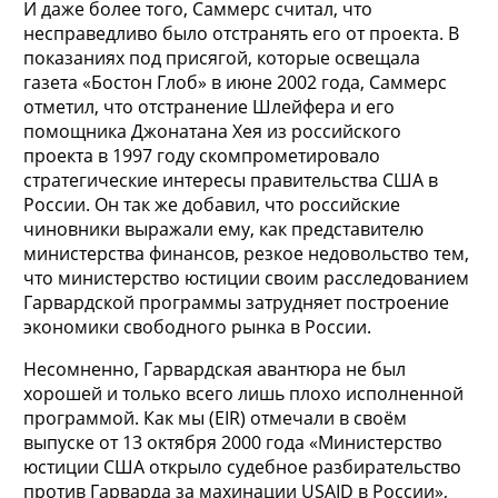
И даже более того, Саммерс считал, что
несправедливо было отстранять его от проекта. В
показаниях под присягой, которые освещала
газета «Бостон Глоб» в июне 2002 года, Саммерс
отметил, что отстранение Шлейфера и его
помощника Джонатана Хея из российского
проекта в 1997 году скомпрометировало
стратегические интересы правительства США в
России. Он так же добавил, что российские
чиновники
выражали ему, как представителю
министерства финансов, резкое недовольство тем,
что министерство юстиции своим расследованием
Гарвардской программы затрудняет построение
экономики свободного рынка в России.
Несомненно, Гарвардская авантюра не был
хорошей и только всего лишь плохо исполненной
программой. Как мы (EIR) отмечали в своём
выпуске от 13 октября 2000 года «Министерство
юстиции США открыло судебное разбирательство
против Гарварда за махинации USAID в России»,