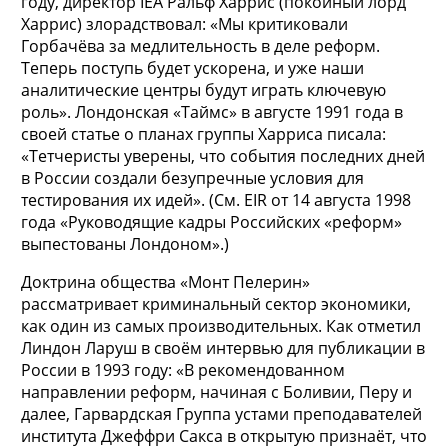
году, директор IEA Ральф Харрис (покойный лорд
Харрис) злорадствовал: «Мы критиковали
Горбачёва за медлительность в деле реформ.
Теперь поступь будет ускорена, и уже наши
аналитические центры будут играть ключевую
роль». Лондонская «Таймс» в августе 1991 года в
своей статье о планах группы Харриса писала:
«Тетчеристы уверены, что события последних дней
в России создали безупречные условия для
тестирования их идей». (См. EIR от 14 августа 1998
года «Руководящие кадры Российских «реформ»
выпестованы Лондоном».)
Доктрина общества «Монт Пелерин»
рассматривает криминальный сектор экономики,
как один из самых производительных. Как отметил
Линдон Ларуш в своём интервью для публикации в
России в 1993 году: «В рекомендованном
направлении реформ, начиная с Боливии, Перу и
далее, Гарвардская Группа устами преподавателей
института Джеффри Сакса в открытую признаёт, что