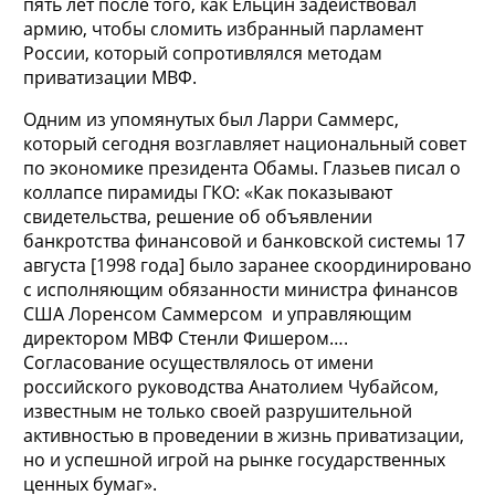
пять лет после того, как Ельцин задействовал
армию, чтобы сломить избранный парламент
России, который сопротивлялся методам
приватизации МВФ.
Одним из упомянутых был Ларри Саммерс,
который сегодня возглавляет национальный совет
по экономике президента Обамы. Глазьев писал о
коллапсе пирамиды ГКО: «Как показывают
свидетельства, решение об объявлении
банкротства финансовой и банковской системы 17
августа [1998 года] было заранее скоординировано
с исполняющим обязанности министра финансов
США Лоренсом Саммерсом и управляющим
директором МВФ Стенли Фишером….
Согласование осуществлялось от имени
российского руководства Анатолием Чубайсом,
известным не только своей разрушительной
активностью в проведении в жизнь приватизации,
но и успешной игрой на рынке государственных
ценных бумаг».