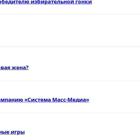
победителю избирательной гонки
вая жена?
омпанию «Система Масс-Медиа»
тные игры