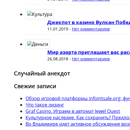
Джекпот в казино Вулкан Побе
11.01.2019
-
Нет комментариев
Мир азарта приглашает вас рас
26.08.2018
-
Нет комментариев
Случайный анекдот
Свежие записи
Обзор игровой платформы infointsale.org: 
Что такое лизинг
Graf Casino. Играем в автомат Jewel Quest
Культурное наследие. Как сохранить? Предл
Во Владимире идет активное обсуждение воз