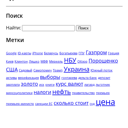
Поиск
Найти:
Метки
Газпром
Google
ID-карты
iPhone
Беларусь
Богатырева
ГПУ
Греция
НБУ
Порошенко
Киев
Клинтон
Ляшко
МВФ
Меркель
Обзор
Украина
США
Садовый
Самопомич
Трамп
Южный поток
выборы
активы
верификация
гонтарева
дельта банк
депозит
золото
курс валют
зарплата
иск
книги
лагард
льготник
нефть
налоги
минсоцполитики
правительство
премьер
цена
сколько стоит
премьер-министр
санкции ЕС
суд