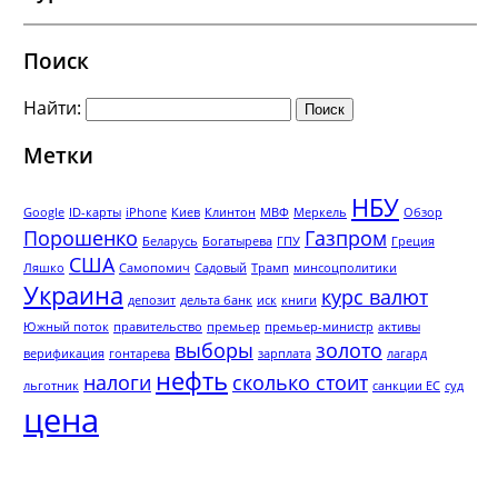
Поиск
Найти:
Метки
НБУ
Google
ID-карты
iPhone
Киев
Клинтон
МВФ
Меркель
Обзор
Порошенко
Газпром
Беларусь
Богатырева
ГПУ
Греция
США
Ляшко
Самопомич
Садовый
Трамп
минсоцполитики
Украина
курс валют
депозит
дельта банк
иск
книги
Южный поток
правительство
премьер
премьер-министр
активы
выборы
золото
верификация
гонтарева
зарплата
лагард
нефть
налоги
сколько стоит
льготник
санкции ЕС
суд
цена