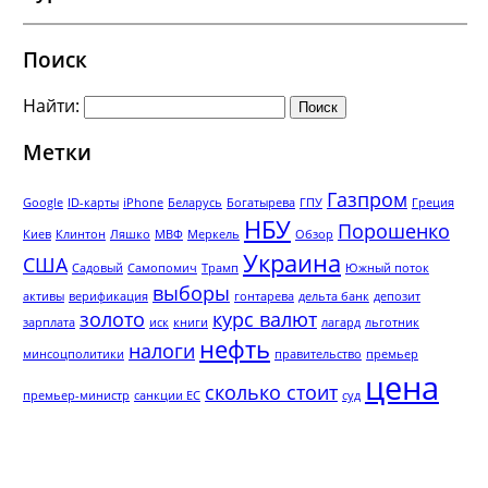
Поиск
Найти:
Метки
Газпром
Google
ID-карты
iPhone
Беларусь
Богатырева
ГПУ
Греция
НБУ
Порошенко
Киев
Клинтон
Ляшко
МВФ
Меркель
Обзор
Украина
США
Садовый
Самопомич
Трамп
Южный поток
выборы
активы
верификация
гонтарева
дельта банк
депозит
золото
курс валют
зарплата
иск
книги
лагард
льготник
нефть
налоги
минсоцполитики
правительство
премьер
цена
сколько стоит
премьер-министр
санкции ЕС
суд