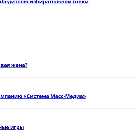
победителю избирательной гонки
вая жена?
омпанию «Система Масс-Медиа»
тные игры