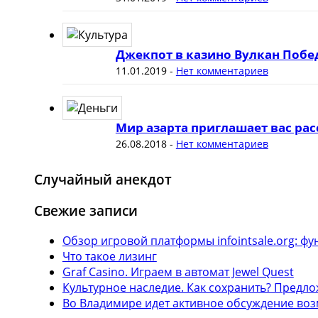
Джекпот в казино Вулкан Побе
11.01.2019
-
Нет комментариев
Мир азарта приглашает вас рас
26.08.2018
-
Нет комментариев
Случайный анекдот
Свежие записи
Обзор игровой платформы infointsale.org: 
Что такое лизинг
Graf Casino. Играем в автомат Jewel Quest
Культурное наследие. Как сохранить? Предл
Во Владимире идет активное обсуждение воз