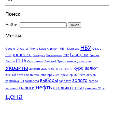
Поиск
Найти:
Метки
НБУ
Google
ID-карты
iPhone
Киев
Клинтон
МВФ
Меркель
Обзор
Порошенко
Газпром
Беларусь
Богатырева
ГПУ
Греция
США
Ляшко
Самопомич
Садовый
Трамп
минсоцполитики
Украина
курс валют
депозит
дельта банк
иск
книги
Южный поток
правительство
премьер
премьер-министр
активы
выборы
золото
верификация
гонтарева
зарплата
лагард
нефть
налоги
сколько стоит
льготник
санкции ЕС
суд
цена