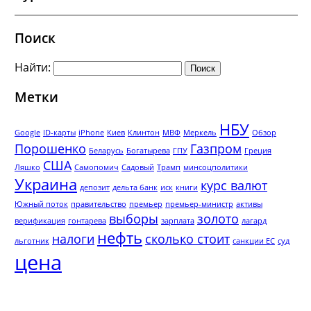
Поиск
Найти:
Метки
НБУ
Google
ID-карты
iPhone
Киев
Клинтон
МВФ
Меркель
Обзор
Порошенко
Газпром
Беларусь
Богатырева
ГПУ
Греция
США
Ляшко
Самопомич
Садовый
Трамп
минсоцполитики
Украина
курс валют
депозит
дельта банк
иск
книги
Южный поток
правительство
премьер
премьер-министр
активы
выборы
золото
верификация
гонтарева
зарплата
лагард
нефть
налоги
сколько стоит
льготник
санкции ЕС
суд
цена