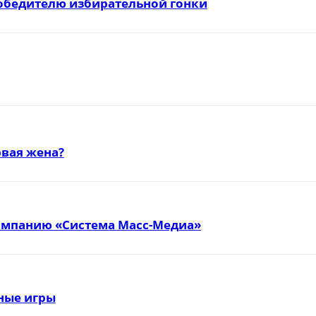
победителю избирательной гонки
вая жена?
омпанию «Система Масс-Медиа»
тные игры