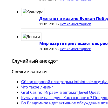
Джекпот в казино Вулкан Побе
11.01.2019
-
Нет комментариев
Мир азарта приглашает вас рас
26.08.2018
-
Нет комментариев
Случайный анекдот
Свежие записи
Обзор игровой платформы infointsale.org: 
Что такое лизинг
Graf Casino. Играем в автомат Jewel Quest
Культурное наследие. Как сохранить? Предл
Во Владимире идет активное обсуждение воз