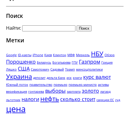
Поиск
Найти:
Метки
НБУ
Google
ID-карты
iPhone
Киев
Клинтон
МВФ
Меркель
Обзор
Порошенко
Газпром
Беларусь
Богатырева
ГПУ
Греция
США
Ляшко
Самопомич
Садовый
Трамп
минсоцполитики
Украина
курс валют
депозит
дельта банк
иск
книги
Южный поток
правительство
премьер
премьер-министр
активы
выборы
золото
верификация
гонтарева
зарплата
лагард
нефть
налоги
сколько стоит
льготник
санкции ЕС
суд
цена