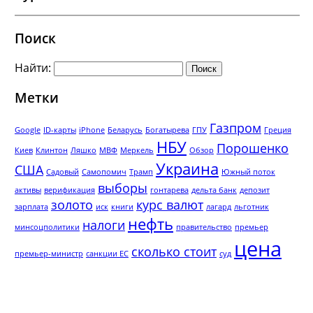
Поиск
Найти:
Метки
Газпром
Google
ID-карты
iPhone
Беларусь
Богатырева
ГПУ
Греция
НБУ
Порошенко
Киев
Клинтон
Ляшко
МВФ
Меркель
Обзор
Украина
США
Садовый
Самопомич
Трамп
Южный поток
выборы
активы
верификация
гонтарева
дельта банк
депозит
золото
курс валют
зарплата
иск
книги
лагард
льготник
нефть
налоги
минсоцполитики
правительство
премьер
цена
сколько стоит
премьер-министр
санкции ЕС
суд