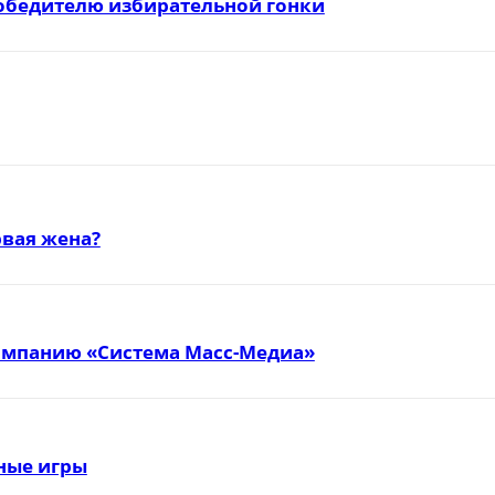
победителю избирательной гонки
вая жена?
омпанию «Система Масс-Медиа»
тные игры