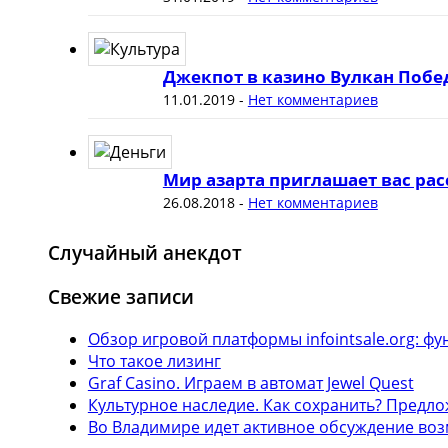
Джекпот в казино Вулкан Побе
11.01.2019
-
Нет комментариев
Мир азарта приглашает вас рас
26.08.2018
-
Нет комментариев
Случайный анекдот
Свежие записи
Обзор игровой платформы infointsale.org: 
Что такое лизинг
Graf Casino. Играем в автомат Jewel Quest
Культурное наследие. Как сохранить? Предл
Во Владимире идет активное обсуждение воз