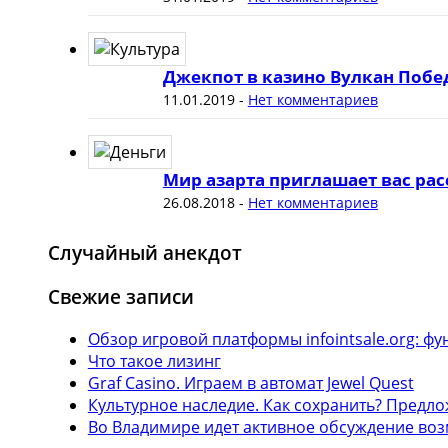
Джекпот в казино Вулкан Побе
11.01.2019
-
Нет комментариев
Мир азарта приглашает вас рас
26.08.2018
-
Нет комментариев
Случайный анекдот
Свежие записи
Обзор игровой платформы infointsale.org: 
Что такое лизинг
Graf Casino. Играем в автомат Jewel Quest
Культурное наследие. Как сохранить? Предл
Во Владимире идет активное обсуждение воз