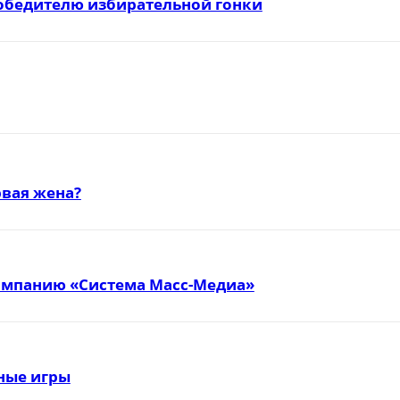
победителю избирательной гонки
вая жена?
омпанию «Система Масс-Медиа»
тные игры